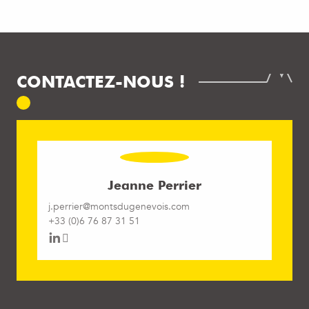
CONTACTEZ-NOUS !
Jeanne Perrier
j.perrier@montsdugenevois.com
+33 (0)6 76 87 31 51