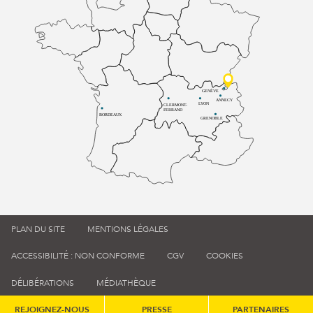
GENÈVE
ANNECY
LYON
CLERMONT-
FERRAND
BORDEAUX
GRENOBLE
PLAN DU SITE
MENTIONS LÉGALES
ACCESSIBILITÉ : NON CONFORME
CGV
COOKIES
DÉLIBÉRATIONS
MÉDIATHÈQUE
REJOIGNEZ-NOUS
PRESSE
PARTENAIRES