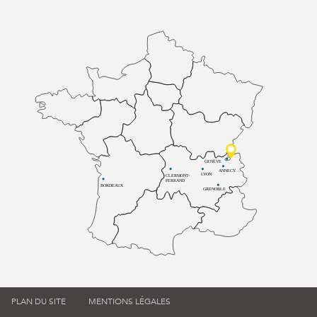
GENÈVE
ANNECY
LYON
CLERMONT-
FERRAND
BORDEAUX
GRENOBLE
PLAN DU SITE
MENTIONS LÉGALES