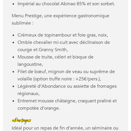
Impérial au chocolat Abinao 85% et son sorbet.
Menu Prestige, une expérience gastronomique
sublimée :
Crémeux de topinambour et foie gras, noix,
Omble chevalier mi-cuit avec déclinaison de
courge et Granny Smith,
Mousse de truite, céleri et bisque de
langoustine,
Filet de bœuf, mignon de veau ou suprême de
volaille (option truffe noire : +25€/pers.),
Légèreté d’Abondance ou assiette de fromages
régionaux,
Entremet mousse châtaigne, craquant praliné et
compotée d’orange.
#Partagez
Idéal pour un repas de fin d’année, un séminaire ou