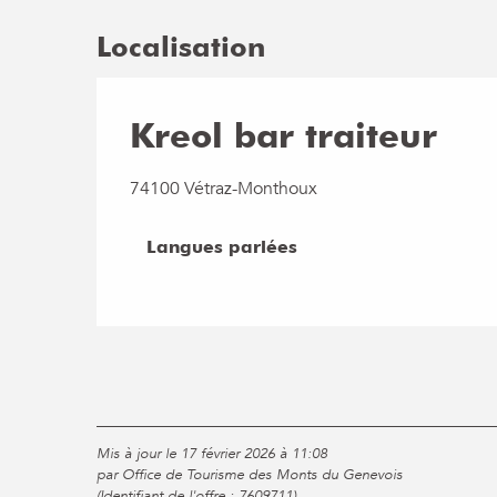
Localisation
Kreol bar traiteur
74100 Vétraz-Monthoux
Langues parlées
Langues parlées
Mis à jour le 17 février 2026 à 11:08
par Office de Tourisme des Monts du Genevois
(Identifiant de l'offre :
7609711
)