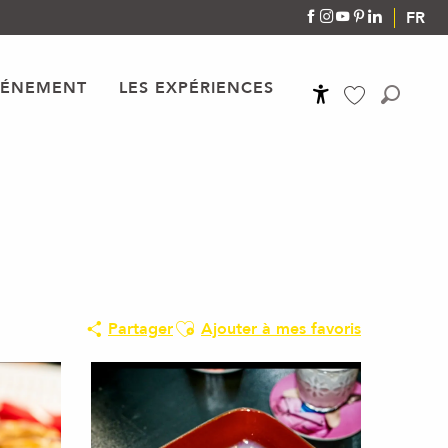
FR
VÉNEMENT
LES EXPÉRIENCES
Accessibilité
Recher
Voir les favoris
Ajouter aux favoris
Partager
Ajouter à mes favoris