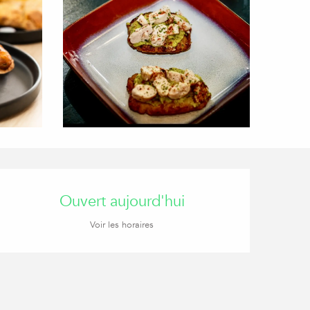
Ouverture et coordon
Ouvert aujourd'hui
Voir les horaires