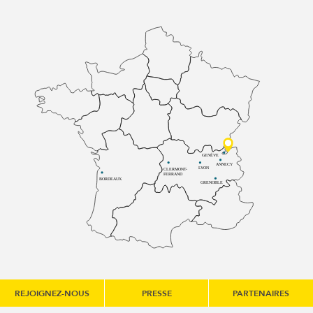
GENÈVE
ANNECY
LYON
CLERMONT-
FERRAND
BORDEAUX
GRENOBLE
REJOIGNEZ-NOUS
PRESSE
PARTENAIRES