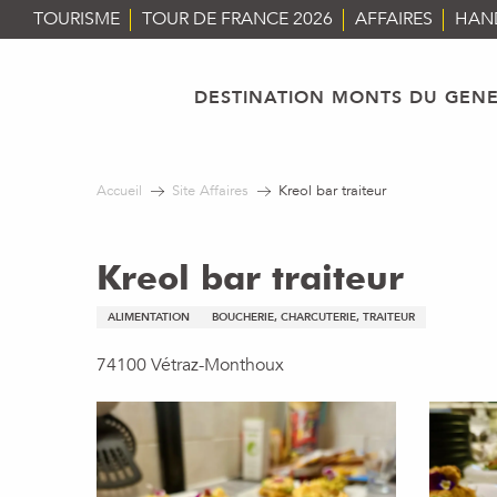
Aller
TOURISME
TOUR DE FRANCE 2026
AFFAIRES
HAN
au
contenu
principal
DESTINATION MONTS DU GENE
Accueil
Site Affaires
Kreol bar traiteur
Kreol bar traiteur
ALIMENTATION
BOUCHERIE, CHARCUTERIE, TRAITEUR
74100 Vétraz-Monthoux