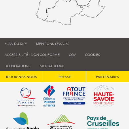
PLAN DU SITE
MENTIONS LÉGALES
ACCESSIBILITÉ : NON CONFORME
CGV
COOKIES
DÉLIBÉRATIONS
MÉDIATHÈQUE
REJOIGNEZ-NOUS
PRESSE
PARTENAIRES
Qualité tourisme (s'ouvre dans une nouvelle fenêtre)
Office de tourisme de France (s'ouvre d
Atout France (s'ouvre dans une
Annemasse Agglo (s'ouvre dans une nouvelle fenêtre)
Communauté de communes du Genévois 
Communauté de commu