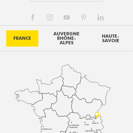
AUVERGNE
HAUTE-
FRANCE
RHÔNE-
SAVOIE
ALPES
GENÈVE
ANNECY
LYON
CLERMONT-
FERRAND
BORDEAUX
GRENOBLE