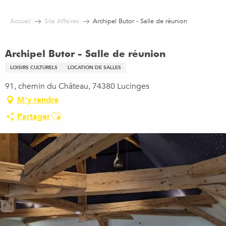
Aller
au
Accueil
Site Affaires
Archipel Butor - Salle de réunion
contenu
principal
Archipel Butor - Salle de réunion
LOISIRS CULTURELS
LOCATION DE SALLES
91, chemin du Château, 74380 Lucinges
M'y rendre
Ajouter aux favoris
Partager