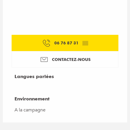
06 76 87 31
▒▒
CONTACTEZ-NOUS
Langues parlées
Langues parlées
Environnement
Environnement
A la campagne