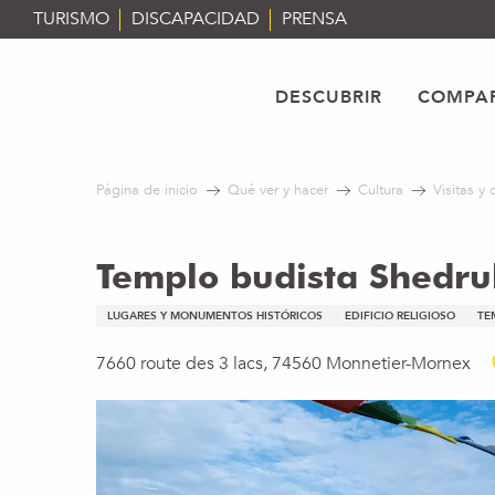
Aller
TURISMO
DISCAPACIDAD
PRENSA
au
contenu
principal
DESCUBRIR
COMPAR
Página de inicio
Qué ver y hacer
Cultura
Visitas y
Templo budista Shedru
LUGARES Y MONUMENTOS HISTÓRICOS
EDIFICIO RELIGIOSO
TE
7660 route des 3 lacs, 74560 Monnetier-Mornex