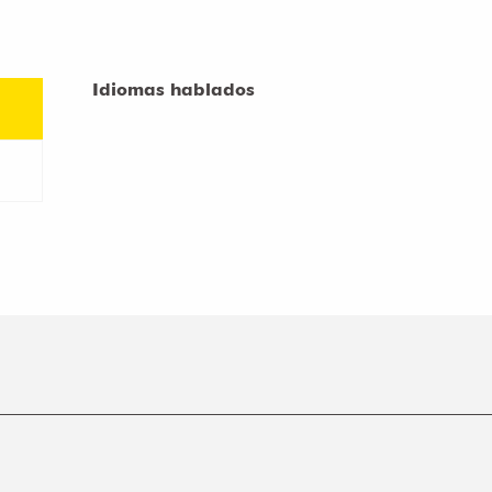
Idiomas hablados
Idiomas hablados