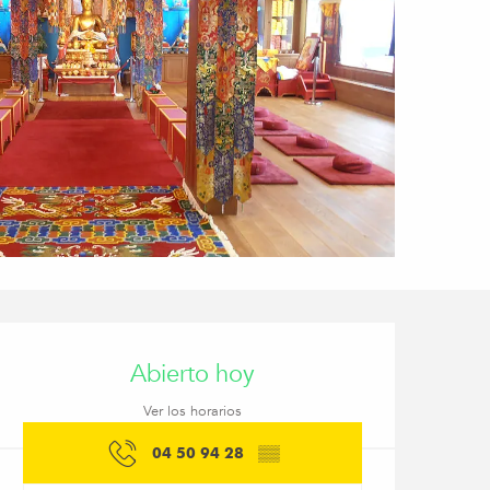
Horarios y datos de co
Abierto hoy
Ver los horarios
04 50 94 28
▒▒