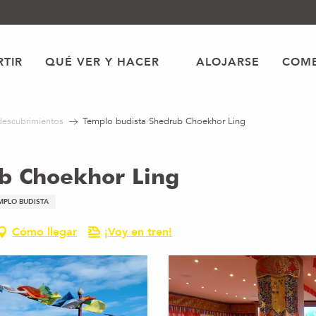
TIR
QUÉ VER Y HACER
ALOJARSE
COME
 descubrimientos
Templo budista Shedrub Choekhor Ling
b Choekhor Ling
MPLO BUDISTA
Cómo llegar
¡Voy en tren!