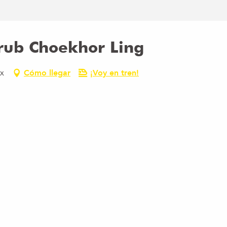
rub Choekhor Ling
ex
Cómo llegar
¡Voy en tren!