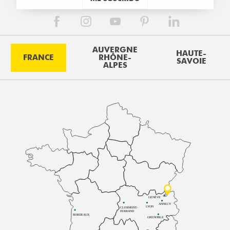
AUVERGNE
HAUTE-
FRANCE
RHÔNE-
SAVOIE
ALPES
GENÈVE
ANNECY
LYON
CLERMONT-
FERRAND
BORDEAUX
GRENOBLE