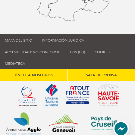
MAPA DEL SITIO
INFORMACIÓN JURÍDICA
ACCESIBILIDAD: NO CONFORME
CGV (GB)
COOKIES
MEDIATECA
ÚNETE A NOSOTROS
SALA DE PRENSA
Qualité tourisme (s'ouvre dans une nouvelle fenêtre)
Office de tourisme de France (s'ouvre d
Atout France (s'ouvre dans une
Annemasse Agglo (s'ouvre dans une nouvelle fenêtre)
Communauté de communes du Genévois 
Communauté de commu