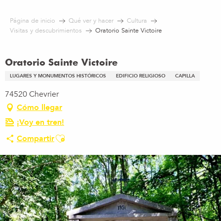
Aller
au
Página de inicio
Qué ver y hacer
Cultura
contenu
Visitas y descubrimientos
Oratorio Sainte Victoire
principal
Oratorio Sainte Victoire
LUGARES Y MONUMENTOS HISTÓRICOS
EDIFICIO RELIGIOSO
CAPILLA
74520 Chevrier
Cómo llegar
¡Voy en tren!
Ajouter aux favoris
Compartir