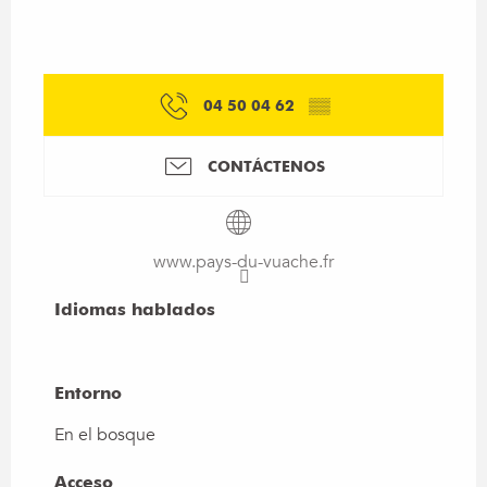
04 50 04 62
▒▒
CONTÁCTENOS
www.pays-du-vuache.fr
Idiomas hablados
Idiomas hablados
Entorno
Entorno
En el bosque
Acceso
Acceso