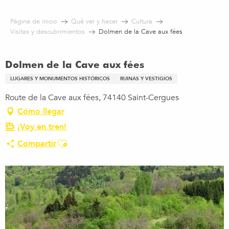
Aller
au
Página de inicio
Qué ver y hacer
Cultura
contenu
Visitas y descubrimientos
Dolmen de la Cave aux fées
principal
Dolmen de la Cave aux fées
LUGARES Y MONUMENTOS HISTÓRICOS
RUINAS Y VESTIGIOS
Route de la Cave aux fées, 74140 Saint-Cergues
Cómo llegar
¡Voy en tren!
Ajouter aux favoris
Compartir