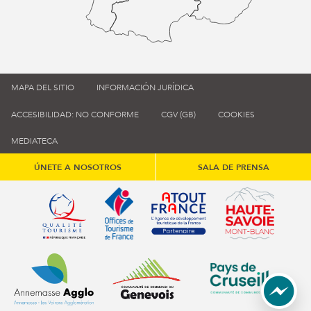
MAPA DEL SITIO
INFORMACIÓN JURÍDICA
ACCESIBILIDAD: NO CONFORME
CGV (GB)
COOKIES
MEDIATECA
ÚNETE A NOSOTROS
SALA DE PRENSA
Qualité tourisme (s'ouvre dans une nouvelle fenêtre)
Office de tourisme de France (s'ouvre d
Atout France (s'ouvre dans une
Annemasse Agglo (s'ouvre dans une nouvelle fenêtre)
Communauté de communes du Genévois 
Communauté de commu