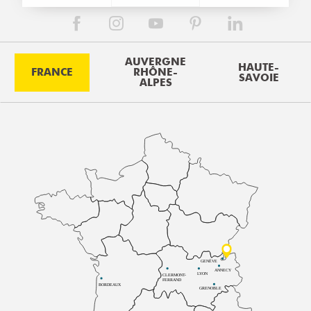
AUVERGNE
HAUTE-
FRANCE
RHÔNE-
SAVOIE
ALPES
GENÈVE
ANNECY
LYON
CLERMONT-
FERRAND
BORDEAUX
GRENOBLE