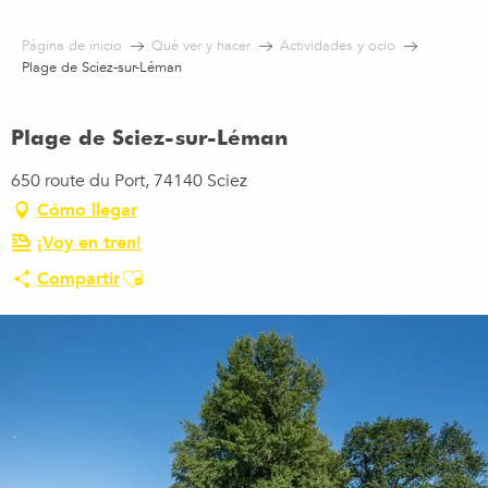
Aller
au
Página de inicio
Qué ver y hacer
Actividades y ocio
contenu
Plage de Sciez-sur-Léman
principal
Plage de Sciez-sur-Léman
650 route du Port, 74140 Sciez
Cómo llegar
¡Voy en tren!
Ajouter aux favoris
Compartir