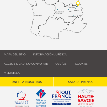
GENÈVE
ANNECY
LYON
CLERMONT-
FERRAND
BORDEAUX
GRENOBLE
MAPA DEL SITIO
INFORMACIÓN JURÍDICA
ACCESIBILIDAD: NO CONFORME
CGV (GB)
COOKIES
MEDIATECA
ÚNETE A NOSOTROS
SALA DE PRENSA
Qualité tourisme (s'ouvre dans une nouvelle fenêtre)
Office de tourisme de France (s'ouvre d
Atout France (s'ouvre dans une