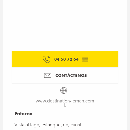
04 50 72 64
▒▒
CONTÁCTENOS
www.destination-leman.com
Entorno
Entorno
Vista al lago, estanque, río, canal