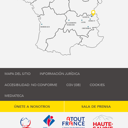
GENÈVE
ANNECY
LYON
CLERMONT-
FERRAND
BORDEAUX
GRENOBLE
MAPA DEL SITIO
INFORMACIÓN JURÍDICA
ACCESIBILIDAD: NO CONFORME
CGV (GB)
COOKIES
MEDIATECA
ÚNETE A NOSOTROS
SALA DE PRENSA
Qualité tourisme (s'ouvre dans une nouvelle fenêtre)
Office de tourisme de France (s'ouvre d
Atout France (s'ouvre dans une