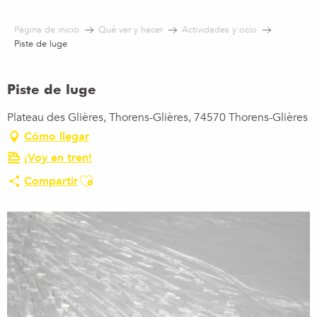
Aller
au
Página de inicio
Qué ver y hacer
Actividades y ocio
contenu
Piste de luge
principal
Piste de luge
Plateau des Glières, Thorens-Glières, 74570 Thorens-Glières
Cómo llegar
¡Voy en tren!
Ajouter aux favoris
Compartir