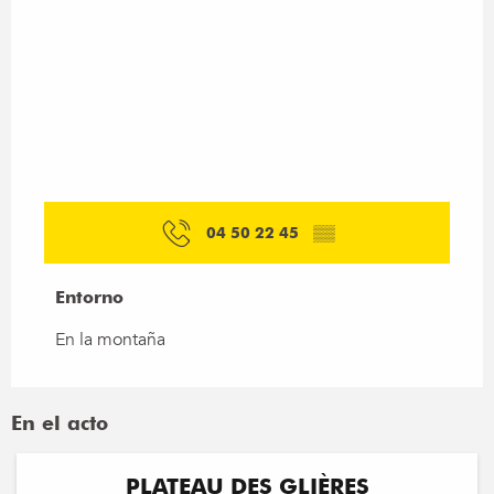
04 50 22 45
▒▒
Entorno
Entorno
En la montaña
En el acto
PLATEAU DES GLIÈRES