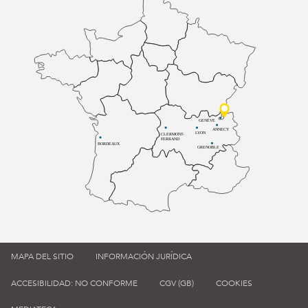
GENÈVE
ANNECY
LYON
CLERMONT-
FERRAND
BORDEAUX
GRENOBLE
MAPA DEL SITIO
INFORMACIÓN JURÍDICA
ACCESIBILIDAD: NO CONFORME
CGV (GB)
COOKIES