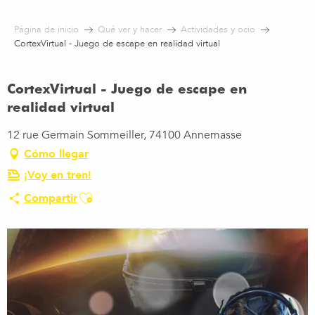
Aller
au
Página de inicio
Qué ver y hacer
Actividades y ocio
contenu
CortexVirtual - Juego de escape en realidad virtual
principal
CortexVirtual - Juego de escape en
realidad virtual
12 rue Germain Sommeiller, 74100 Annemasse
Cómo llegar
¡Voy en tren!
Ajouter aux favoris
Compartir