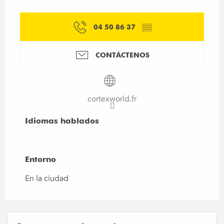
04 50 86 37
▒▒
CONTÁCTENOS
cortexworld.fr
Idiomas hablados
Idiomas hablados
Entorno
Entorno
En la ciudad