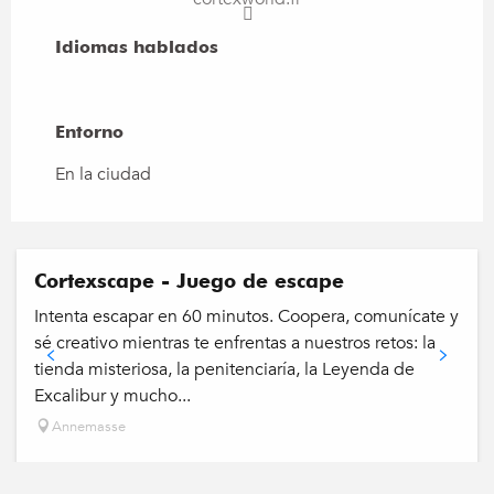
Idiomas hablados
Idiomas hablados
Entorno
Entorno
En la ciudad
Cortexscape - Juego de escape
Intenta escapar en 60 minutos. Coopera, comunícate y
sé creativo mientras te enfrentas a nuestros retos: la
tienda misteriosa, la penitenciaría, la Leyenda de
Excalibur y mucho...
Annemasse