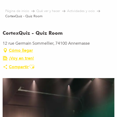
Aller
au
Página de inicio
Qué ver y hacer
Actividades y ocio
contenu
CortexQuiz - Quiz Room
principal
CortexQuiz - Quiz Room
12 rue Germain Sommellier, 74100 Annemasse
Cómo llegar
¡Voy en tren!
Ajouter aux favoris
Compartir