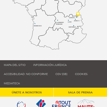
GENÈVE
ANNECY
LYON
CLERMONT-
FERRAND
BORDEAUX
GRENOBLE
MAPA DEL SITIO
INFORMACIÓN JURÍDICA
ACCESIBILIDAD: NO CONFORME
CGV (GB)
COOKIES
MEDIATECA
ÚNETE A NOSOTROS
SALA DE PRENSA
Qualité tourisme (s'ouvre dans une nouvelle fenêtre)
Office de tourisme de France (s'ouvre d
Atout France (s'ouvre dans une