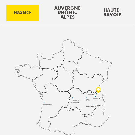
AUVERGNE
HAUTE-
FRANCE
RHÔNE-
SAVOIE
ALPES
GENÈVE
ANNECY
LYON
CLERMONT-
FERRAND
BORDEAUX
GRENOBLE