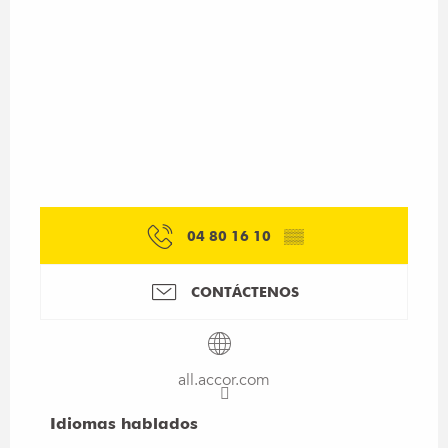
04 80 16 10
▒▒
CONTÁCTENOS
all.accor.com
Idiomas hablados
Idiomas hablados