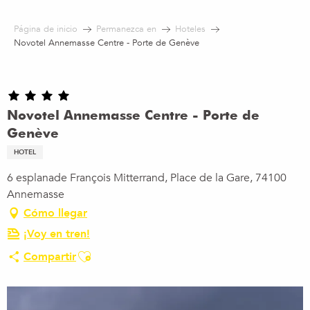
Aller
au
Página de inicio
Permanezca en
Hoteles
contenu
Novotel Annemasse Centre - Porte de Genève
principal
Novotel Annemasse Centre - Porte de
Genève
HOTEL
6 esplanade François Mitterrand, Place de la Gare, 74100
Annemasse
Cómo llegar
¡Voy en tren!
Ajouter aux favoris
Compartir