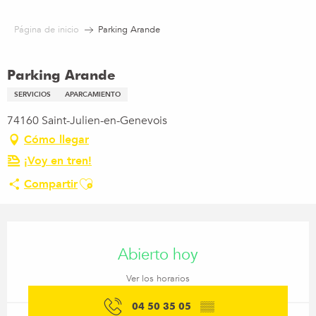
Aller
au
Página de inicio
Parking Arande
contenu
principal
Parking Arande
SERVICIOS
APARCAMIENTO
74160 Saint-Julien-en-Genevois
Cómo llegar
¡Voy en tren!
Ajouter aux favoris
Compartir
Horarios y datos de contacto
Abierto hoy
Ver los horarios
04 50 35 05
▒▒