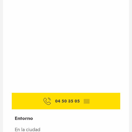
04 50 35 05
▒▒
Entorno
Entorno
En la ciudad