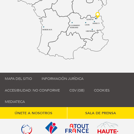
GENÈVE
ANNECY
LYON
CLERMONT-
FERRAND
BORDEAUX
GRENOBLE
MAPA DEL SITIO
INFORMACIÓN JURÍDICA
ACCESIBILIDAD: NO CONFORME
CGV (GB)
COOKIES
MEDIATECA
ÚNETE A NOSOTROS
SALA DE PRENSA
Qualité tourisme (s'ouvre dans une nouvelle fenêtre)
Office de tourisme de France (s'ouvre d
Atout France (s'ouvre dans une