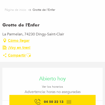
Aller
au
Página de inicio
Grotte de l'Enfer
contenu
principal
Grotte de l'Enfer
La Parmelan, 74230 Dingy-Saint-Clair
Cómo llegar
¡Voy en tren!
Ajouter aux favoris
Compartir
Horarios y datos de contacto
Abierto hoy
Ver los horarios
Advertencia: horas no aseguradas
04 50 32 13
▒▒