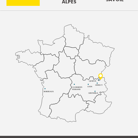
ALPES
GENÈVE
ANNECY
LYON
CLERMONT-
FERRAND
BORDEAUX
GRENOBLE