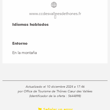
www.ccdesvalleesdethones.fr
Idiomas hablados
Idiomas hablados
Entorno
Entorno
En la montaña
Actualizado el 10 diciembre 2024 a 17:46
por Office de Tourisme de Thônes Cœur des Vallées
(Identificador de la oferta :
5644898
)
Señalar un error