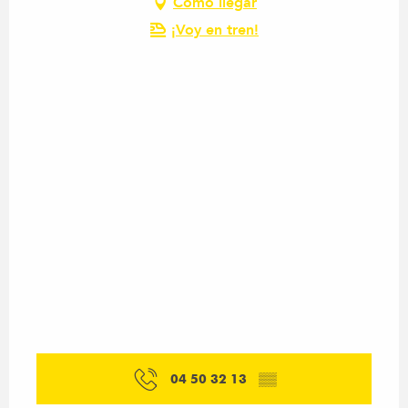
Cómo llegar
¡Voy en tren!
04 50 32 13
▒▒