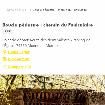
Aller
au
Página de inicio
Boucle pédestre : chemin du Funiculaire
contenu
principal
Boucle pédestre : chemin du Funiculaire
A PIE
Point de départ: Route des deux Salèves - Parking de
l'Église, 74560 Monnetier-Mornex
Cómo llegar
¡Voy en tren!
Ajouter aux favoris
Compartir