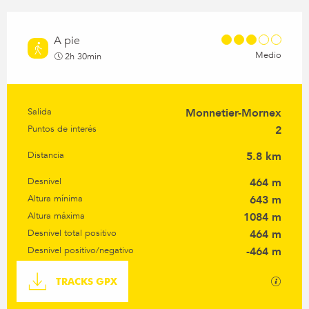
A pie
Medio
2h 30min
Salida
Monnetier-Mornex
Información práctica
Puntos de interés
2
Distancia
5.8 km
Desnivel
464 m
Altura mínima
643 m
Altura máxima
1084 m
Desnivel total positivo
464 m
Desnivel positivo/negativo
-464 m
Documentación
Los ar
TRACKS GPX