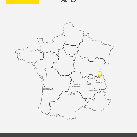
ALPES
GENÈVE
ANNECY
LYON
CLERMONT-
FERRAND
BORDEAUX
GRENOBLE