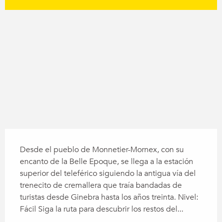
Desnivel
464 m de Desnivel
Descripción
Desde el pueblo de Monnetier-Mornex, con su 
encanto de la Belle Epoque, se llega a la estación 
superior del teleférico siguiendo la antigua vía del 
trenecito de cremallera que traía bandadas de 
turistas desde Ginebra hasta los años treinta. Nivel: 
Fácil Siga la ruta para descubrir los restos del...