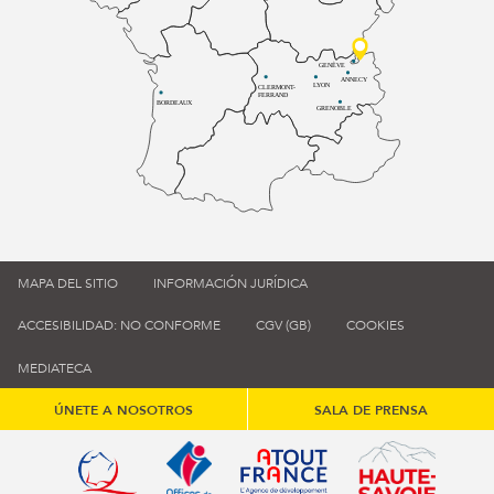
GENÈVE
ANNECY
LYON
CLERMONT-
FERRAND
BORDEAUX
GRENOBLE
MAPA DEL SITIO
INFORMACIÓN JURÍDICA
ACCESIBILIDAD: NO CONFORME
CGV (GB)
COOKIES
MEDIATECA
ÚNETE A NOSOTROS
SALA DE PRENSA
Qualité tourisme (s'ouvre dans une nouvelle fenêtre)
Office de tourisme de France (s'ouvre d
Atout France (s'ouvre dans une