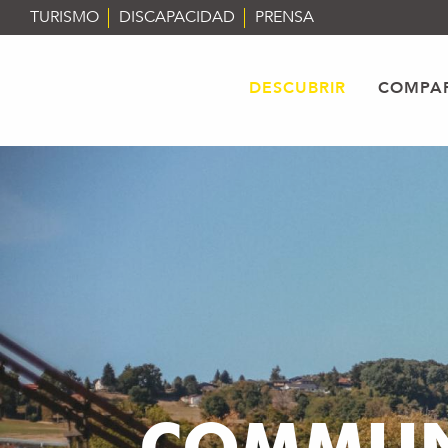
Aller
TURISMO
DISCAPACIDAD
PRENSA
au
contenu
principal
DESCUBRIR
COMPAR
COMMUN