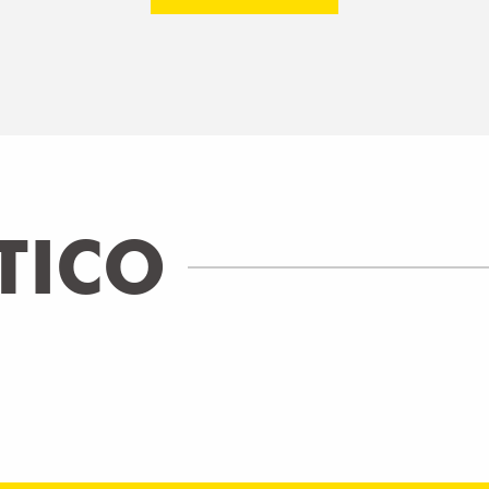
TICO
 PONT DE LA CAILLE - CHARLES ALB
SEGUIR LEYENDO