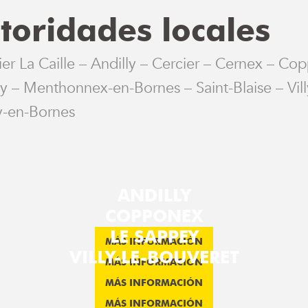
toridades locales
ier La Caille – Andilly – Cercier – Cernex – Co
 – Menthonnex-en-Bornes – Saint-Blaise – Villy
y-en-Bornes
ANDILLY
COPPONEX
LE SAPPEY
MÁS INFORMACIÓN
VILLY-LE-BOUVERET
MÁS INFORMACIÓN
MÁS INFORMACIÓN
MÁS INFORMACIÓN