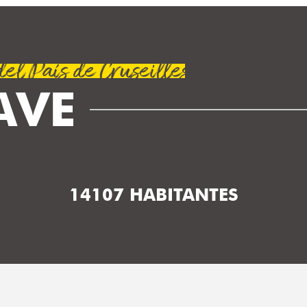
l País de Cruseilles
AVE
14107 HABITANTES