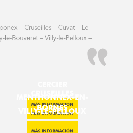
pponex – Cruseilles – Cuvat – Le
-le-Bouveret – Villy-le-Pelloux –
CERCIER
CRUSEILLES
MENTHONNEX-EN-
MÁS INFORMACIÓN
BORNES
VILLY-LE-PELLOUX
MÁS INFORMACIÓN
MÁS INFORMACIÓN
MÁS INFORMACIÓN