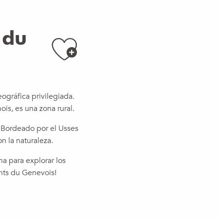
 du
Ajouter au
ográfica privilegiada.
is, es una zona rural.
l. Bordeado por el Usses
n la naturaleza.
a para explorar los
onts du Genevois!