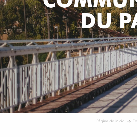
DU P
Página de inicio
De