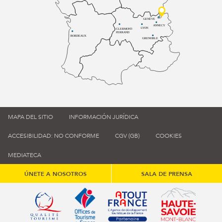
GENÈVE
ANNECY
LYON
CLERMONT-
FERRAND
BORDEAUX
GRENOBLE
MAPA DEL SITIO
INFORMACIÓN JURÍDICA
ACCESIBILIDAD: NO CONFORME
CGV (GB)
COOKIES
MEDIATECA
ÚNETE A NOSOTROS
SALA DE PRENSA
Qualité tourisme (s'ouvre dans une nouvelle fenêtre)
Office de tourisme de France (s'ouvre d
Atout France (s'ouvre dans une