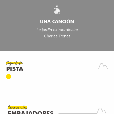
UNA CANCIÓN
Le jardin extraordinaire
Charles Trenet
Síguele la
PISTA
MOUN Y FAVI
ALOJAMIENTO INUSUAL
Villy-le-Bouveret
SEGUIR LEYENDO
Conoce a los
HUBERT CHANOVE
EMBAJADORES