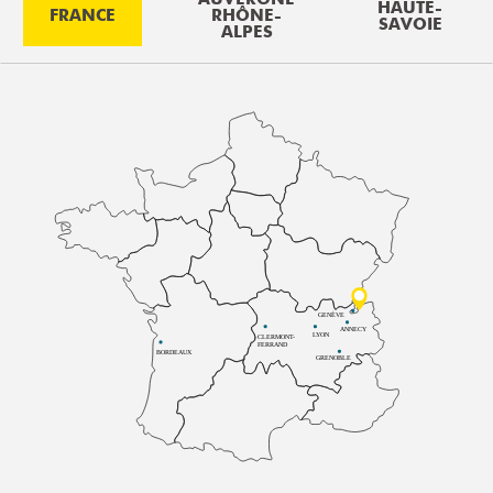
HAUTE-
FRANCE
RHÔNE-
SAVOIE
ALPES
GENÈVE
ANNECY
LYON
CLERMONT-
FERRAND
BORDEAUX
GRENOBLE