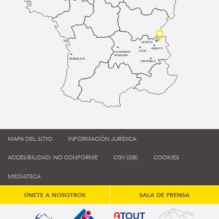
GENÈVE
ANNECY
LYON
CLERMONT-
FERRAND
BORDEAUX
GRENOBLE
MAPA DEL SITIO
INFORMACIÓN JURÍDICA
ACCESIBILIDAD: NO CONFORME
CGV (GB)
COOKIES
MEDIATECA
ÚNETE A NOSOTROS
SALA DE PRENSA
Qualité tourisme (s'ouvre dans une nouvelle fenêtre)
Office de tourisme de France (s'ouvre d
Atout France (s'ouvre dans une