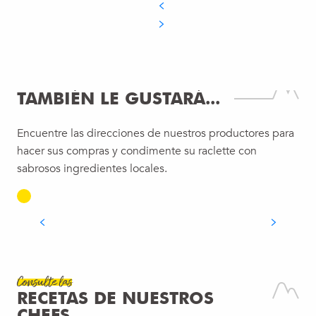
LA TIENDA DE CORLY FARM
TAMBIÉN LE GUSTARÁ...
El yogur de Corly se fabrica con leche
procedente de granjas artesanas y se mezcla
Encuentre las direcciones de nuestros productores para
con más de veinte sabores de frutas (sin
hacer sus compras y condimente su raclette con
colorantes ni conservantes). Su fabricación,
sabrosos ingredientes locales.
todavía...
Vétraz-Monthoux
SEGUIR LEYENDO
Consulte las
Receta
RECETAS DE NUESTROS
CARPACCIO DE VIEIRAS CON MANGO
CHEFS