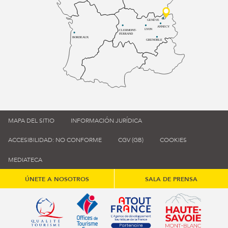
GENÈVE
ANNECY
LYON
CLERMONT-
FERRAND
BORDEAUX
GRENOBLE
MAPA DEL SITIO
INFORMACIÓN JURÍDICA
ACCESIBILIDAD: NO CONFORME
CGV (GB)
COOKIES
MEDIATECA
ÚNETE A NOSOTROS
SALA DE PRENSA
Qualité tourisme (s'ouvre dans une nouvelle fenêtre)
Office de tourisme de France (s'ouvre d
Atout France (s'ouvre dans une