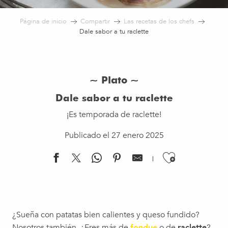
Página de inicio
Compartir
Las recetas de los chefs
Dale sabor a tu raclette
~ Plato ~
Dale sabor a tu raclette
¡Es temporada de raclette!
Publicado el 27 enero 2025
Ajouter 
¿Sueña con patatas bien calientes y queso fundido?
Nosotros también. ¿Eres más de
fondue
o de
raclette
?