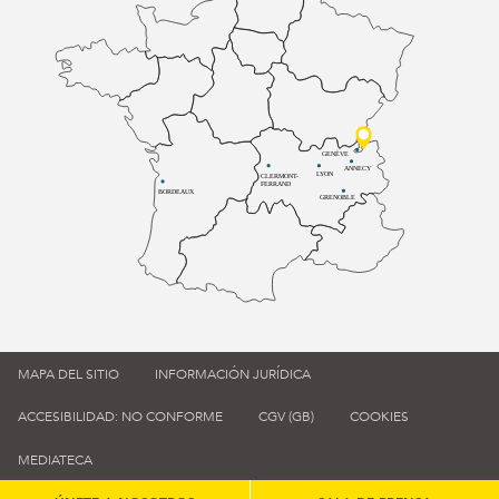
GENÈVE
ANNECY
LYON
CLERMONT-
FERRAND
BORDEAUX
GRENOBLE
MAPA DEL SITIO
INFORMACIÓN JURÍDICA
ACCESIBILIDAD: NO CONFORME
CGV (GB)
COOKIES
MEDIATECA