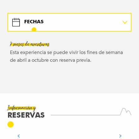
FECHAS
HORARIOS
7 meses de aventuras
Esta experiencia se puede vivir los fines de semana
DETALLES
de abril a octubre con reserva previa.
EL PEQUEÑO EXTRA
MAPA
BUREAU DE LA MONTAGNE DU
Información y
SALÈVE
RESERVAS
Présilly
SEGUIR LEYENDO