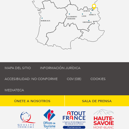
GENÈVE
ANNECY
LYON
CLERMONT-
FERRAND
BORDEAUX
GRENOBLE
MAPA DEL SITIO
INFORMACIÓN JURÍDICA
ACCESIBILIDAD: NO CONFORME
CGV (GB)
COOKIES
MEDIATECA
ÚNETE A NOSOTROS
SALA DE PRENSA
Qualité tourisme (s'ouvre dans une nouvelle fenêtre)
Office de tourisme de France (s'ouvre d
Atout France (s'ouvre dans une