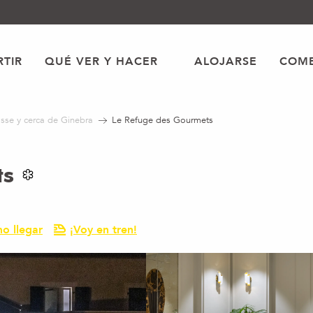
TIR
QUÉ VER Y HACER
ALOJARSE
COME
sse y cerca de Ginebra
Le Refuge des Gourmets
ts
o llegar
¡Voy en tren!