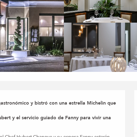
stronómico y bistró con una estrella Michelin que 
bert y el servicio guiado de Fanny para vivir una 
 el Chef Hubert Chanove y su esposa Fanny estarán 