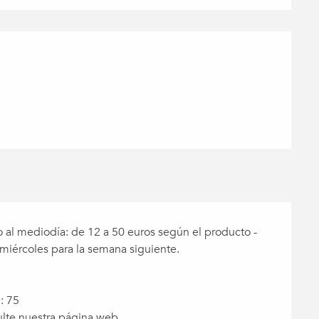
iones
do al mediodía: de 12 a 50 euros según el producto -
miércoles para la semana siguiente.
: 75
sulte nuestra página web.