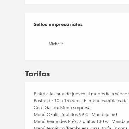
Oferta de prestac
Sellos empresariales
Sellos empresariales
Michelin
Tarifas
Bistro a la carta de jueves al mediodía a sába
Postre de 10 a 15 euros. El menú cambia cada 
Côté Gastro: Menú sorpresa.
Menú Oxalis: 5 platos 99 € - Maridaje: 60
Menú Reine des Prés: 7 platos 130 € - Maridaje
Menú temático (frambuesa, caza, trufa...): con