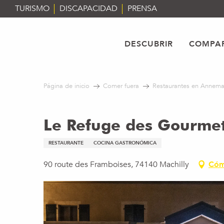
Aller
TURISMO
DISCAPACIDAD
PRENSA
au
contenu
principal
DESCUBRIR
COMPAR
Página de inicio
Comer fuera
Restaurantes en Annema
Le Refuge des Gourme
RESTAURANTE
COCINA GASTRONÓMICA
90 route des Framboises, 74140 Machilly
Cóm