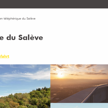
n téléphérique du Salève
e du Salève
fahrt