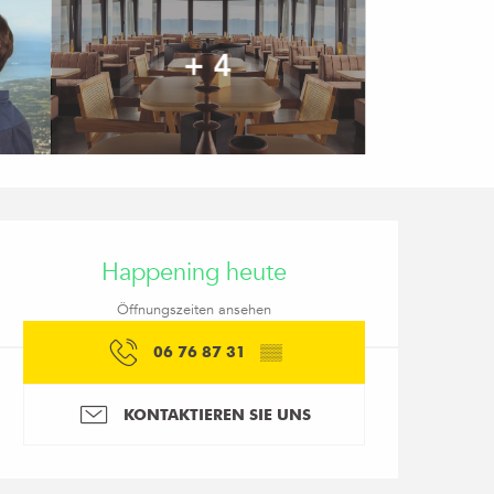
+ 4
Öffnungszeiten & Kon
Happening heute
Öffnungszeiten ansehen
06 76 87 31
▒▒
KONTAKTIEREN SIE UNS