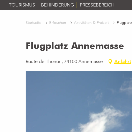
Aller
TOURISMUS
BEHINDERUNG
PRESSEBEREICH
au
contenu
Startseite
Erfoschen
Aktivitäten & Freizeit
Flugpla
principal
Flugplatz Annemasse
Route de Thonon, 74100 Annemasse
Anfahrt