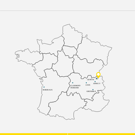
GENÈVE
ANNECY
LYON
CLERMONT-
FERRAND
BORDEAUX
GRENOBLE