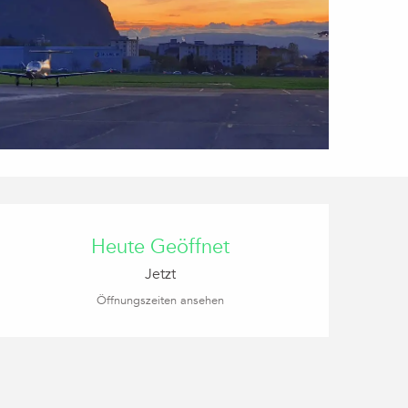
Öffnungszeiten & Kon
Heute Geöffnet
Jetzt
Öffnungszeiten ansehen