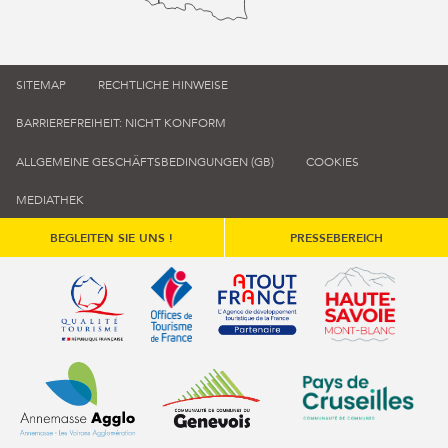
SITEMAP
RECHTLICHE HINWEISE
BARRIEREFREIHEIT: NICHT KONFORM
ALLGEMEINE GESCHÄFTSBEDINGUNGEN (GB)
COOKIES
MEDIATHEK
BEGLEITEN SIE UNS !
PRESSEBEREICH
Qualité tourisme (s'ouvre dans une nouvelle fenêtre)
Office de tourisme de France (s'ouvre d
Atout France (s'ouvre dans une
Annemasse Agglo (s'ouvre dans une nouvelle fenêtre)
Communauté de communes du Genévois 
Communauté de commu