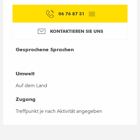
06 76 87 31
▒▒
KONTAKTIEREN SIE UNS
Gesprochene Sprachen
Gesprochene Sprachen
Umwelt
Umwelt
Auf dem Land
Zugang
Zugang
Treffpunkt je nach Aktivität angegeben