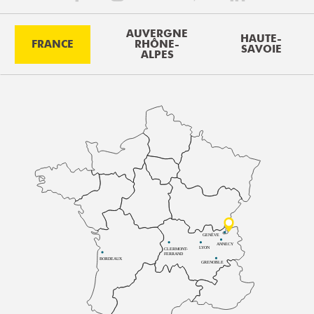
AUVERGNE
HAUTE-
FRANCE
RHÔNE-
SAVOIE
ALPES
GENÈVE
ANNECY
LYON
CLERMONT-
FERRAND
BORDEAUX
GRENOBLE