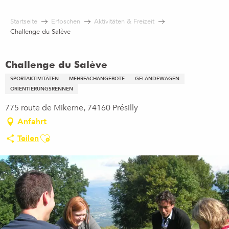
Aller
au
Startseite
Erfoschen
Aktivitäten & Freizeit
contenu
Challenge du Salève
principal
Challenge du Salève
SPORTAKTIVITÄTEN
MEHRFACHANGEBOTE
GELÄNDEWAGEN
ORIENTIERUNGSRENNEN
775 route de Mikerne, 74160 Présilly
Anfahrt
Ajouter aux favoris
Teilen