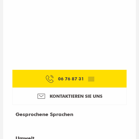
06 76 87 31
▒▒
KONTAKTIEREN SIE UNS
Gesprochene Sprachen
Gesprochene Sprachen
Umwelt
Umwelt