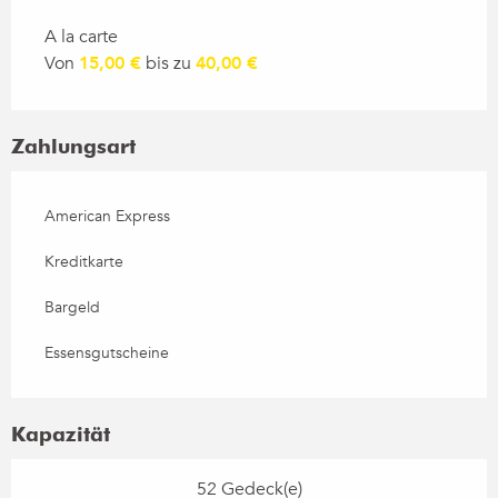
Preise 2026
A la carte
Von
15,00 €
bis zu
40,00 €
Zahlungsart
American Express
Kreditkarte
Bargeld
Essensgutscheine
Kapazität
52 Gedeck(e)