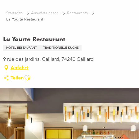
Aller
au
Startseite
Auswärts essen
Restaurants
contenu
La Yourte Restaurant
principal
La Yourte Restaurant
HOTEL-RESTAURANT
TRADITIONELLE KÜCHE
9 rue des jardins, Gaillard, 74240 Gaillard
Anfahrt
Ajouter aux favoris
Teilen