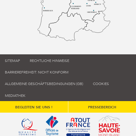
GENÈVE
ANNECY
LYON
CLERMONT-
FERRAND
BORDEAUX
GRENOBLE
SITEMAP
RECHTLICHE HINWEISE
BARRIEREFREIHEIT: NICHT KONFORM
ALLGEMEINE GESCHÄFTSBEDINGUNGEN (GB)
COOKIES
MEDIATHEK
BEGLEITEN SIE UNS !
PRESSEBEREICH
Qualité tourisme (s'ouvre dans une nouvelle fenêtre)
Office de tourisme de France (s'ouvre d
Atout France (s'ouvre dans une