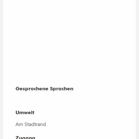
Gesprochene Sprachen
Gesprochene Sprachen
Umwelt
Umwelt
Am Stadtrand
Zugang
Zugang