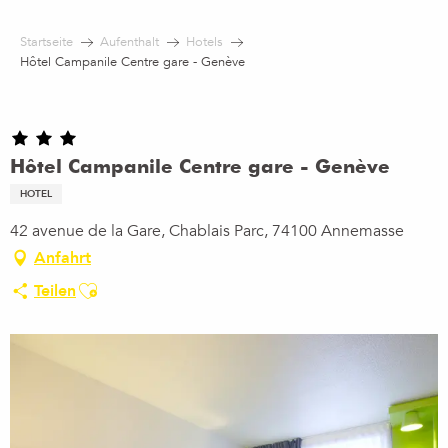
Aller
au
Startseite
Aufenthalt
Hotels
contenu
Hôtel Campanile Centre gare - Genève
principal
Hôtel Campanile Centre gare - Genève
HOTEL
42 avenue de la Gare, Chablais Parc, 74100 Annemasse
Anfahrt
Ajouter aux favoris
Teilen