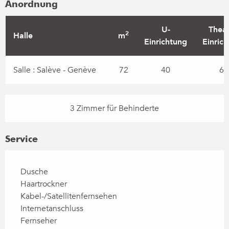
Anordnung
U-
Theat
2
Halle
m
Einrichtung
Einric
Salle : Salève - Genève
72
40
60
3 Zimmer für Behinderte
Service
Dusche
Haartrockner
Kabel-/Satellitenfernsehen
Internetanschluss
Fernseher