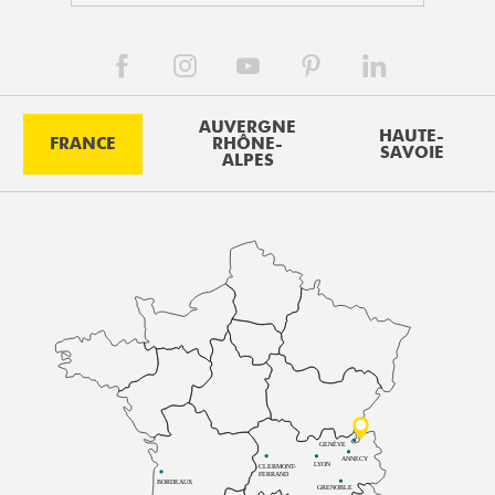
AUVERGNE
HAUTE-
FRANCE
RHÔNE-
SAVOIE
ALPES
GENÈVE
ANNECY
LYON
CLERMONT-
FERRAND
BORDEAUX
GRENOBLE