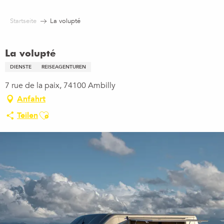
Aller
au
Startseite
La volupté
contenu
principal
La volupté
DIENSTE
REISEAGENTUREN
7 rue de la paix, 74100 Ambilly
Anfahrt
Ajouter aux favoris
Teilen