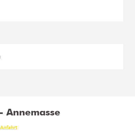
g
e - Annemasse
Anfahrt