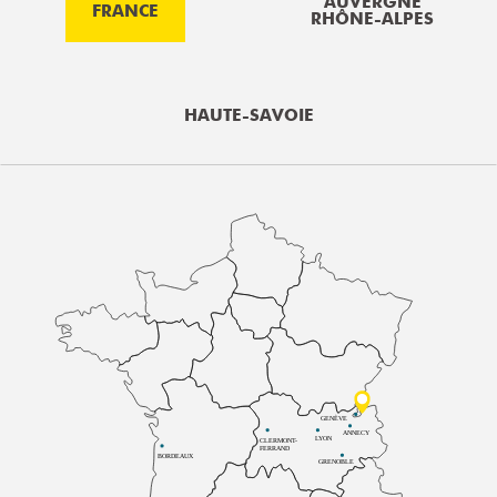
AUVERGNE
FRANCE
RHÔNE-ALPES
HAUTE-SAVOIE
GENÈVE
ANNECY
LYON
CLERMONT-
FERRAND
BORDEAUX
GRENOBLE