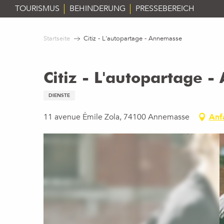
Aller
TOURISMUS
BEHINDERUNG
PRESSEBEREICH
au
contenu
Startseite
Citiz - L'autopartage - Annemasse
principal
Citiz - L'autopartage 
DIENSTE
11 avenue Émile Zola, 74100 Annemasse
Anf